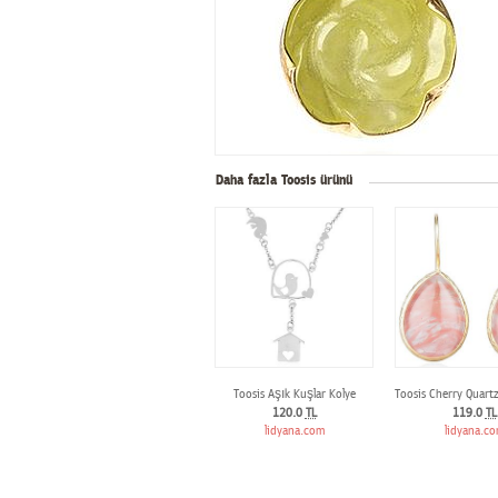
Daha fazla Toosis ürünü
Toosis Aşık Kuşlar Kolye
Toosis Cherry Quart
120.0
TL
119.0
TL
lidyana.com
lidyana.c