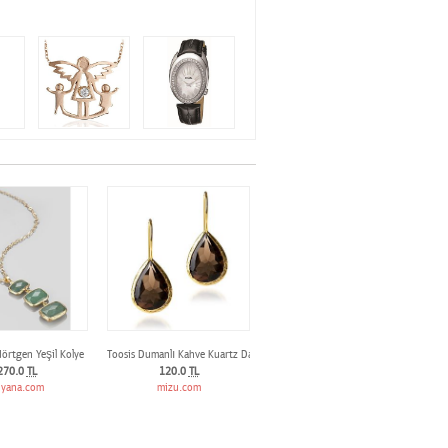
dörtgen Yeşil Kolye
Toosis Dumanlı Kahve Kuartz Damla Küpe
270.0
TL
120.0
TL
dyana.com
mizu.com