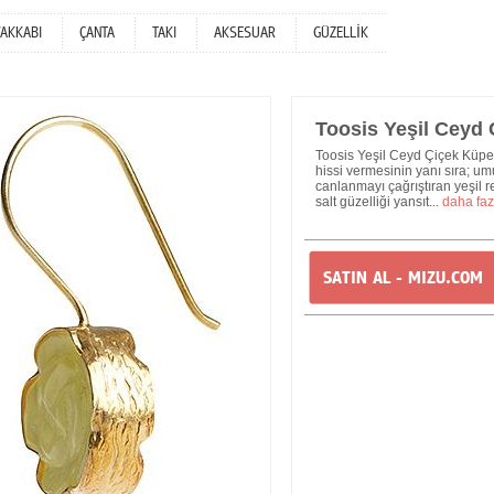
YAKKABI
ÇANTA
TAKI
AKSESUAR
GÜZELLİK
Toosis Yeşil Ceyd
Toosis Yeşil Ceyd Çiçek Küpe,
hissi vermesinin yanı sıra; um
canlanmayı çağrıştıran yeşil r
salt güzelliği yansıt...
daha faz
SATIN AL - MIZU.COM