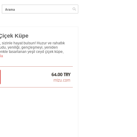
 Çiçek Küpe
 sizinle hayat bulsun! Huzur ve rahatlık
udu, yeniliği, gençleşmeyi, yeniden
enkle tasarlanan yeşil ceyd çiçek küpe,
la
64.00 TRY
mizu.com