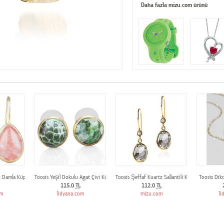
Daha fazla mizu.com ürünü
z Damla Küpe
Toosis Yeşil Dokulu Agat Çivi Küpe
Toosis Şeffaf Kuartz Sallantılı Küpe
Toosis Dik
115.0
TL
112.0
TL
om
lidyana.com
mizu.com
li