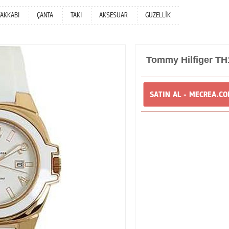
YAKKABI
ÇANTA
TAKI
AKSESUAR
GÜZELLİK
Tommy Hilfiger T
SATIN AL - MECREA.C