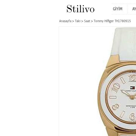
GİYİM
A
Anasayfa
Takı
Saat
Tommy Hilfiger TH1780915