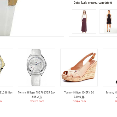
Daha fazla mecrea.com ürünü
81288 Bayan kol saati
Tommy Hilfiger TH1781335 Bayan kol saati
Tommy Hilfiger EMERY 10
Tommy Hil
343.2
TL
189.0
TL
om
mecrea.com
zizigo.com
z