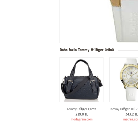
Daha fazla Tommy Hilfiger ürünü
Tommy Hilfiger Çanta
Tommy Hilfiger TH17
219.0
TL
343.2
TL
modagram.com
mecrea.c