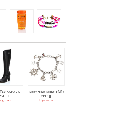
figer KALINA 2 A
Tommy Hilfiger Denizci Bileklik
294.5
TL
219.0
TL
izigo.com
lidyana.com