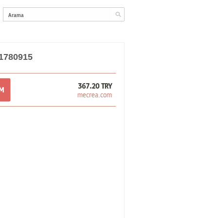
H1780915
367.20 TRY
OM
mecrea.com