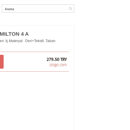
AMILTON 4 A
ri. İç Materyal : Deri+Tekstil. Taban
279.50 TRY
zizigo.com