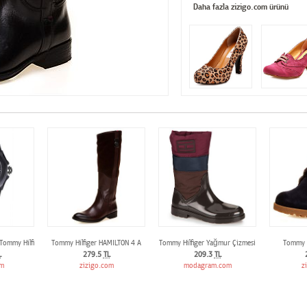
Daha fazla zizigo.com ürünü
 Tommy Hilfiger TH1781181 Bayan Kol Saati
Tommy Hilfiger HAMILTON 4 A
Tommy Hilfiger Yağmur Çizmesi
Tommy H
L
279.5
TL
209.3
TL
om
zizigo.com
modagram.com
z