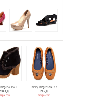
ilfiger ALINA 1
Tommy Hilfiger CANDY 3
258.3
TL
99.5
TL
izigo.com
zizigo.com