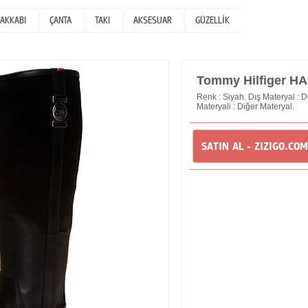
YAKKABI
ÇANTA
TAKI
AKSESUAR
GÜZELLİK
Tommy Hilfiger H
Renk : Siyah. Dış Materyal : De
Materyali : Diğer Materyal.
SATIN AL - ZIZIGO.COM