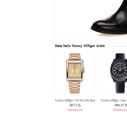
Daha fazla Tommy Hilfiger ürünü
Tommy Hilfiger TH1781196 Bayan kol saati
Tommy Hilfiger Saat
407.2
TL
494.27
T
mecrea.com
lidyana.c