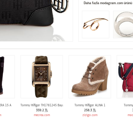
Daha fazla modagram.com ürünü
ERA 15 A
Tommy Hilfiger TH1781245 Bayan kol saati
Tommy Hilfiger ALINA 1
Tommy 
359.2
TL
258.3
TL
m
mecrea.com
zizigo.com
mod