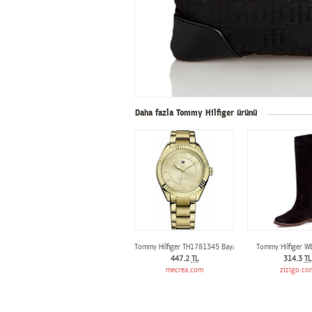
Daha fazla Tommy Hilfiger ürünü
Tommy Hilfiger TH1781345 Bayan kol saati
Tommy Hilfiger W
447.2
TL
314.3
TL
mecrea.com
zizigo.co