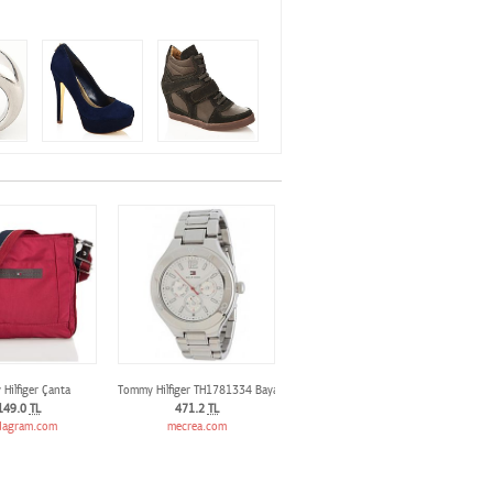
Hilfiger Çanta
Tommy Hilfiger TH1781334 Bayan kol saati
149.0
TL
471.2
TL
agram.com
mecrea.com