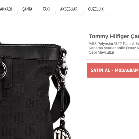
YAKKABI
ÇANTA
TAKI
AKSESUAR
GÜZELLİK
Tommy Hilfiger Ça
%58 Polyester %22 Pamuk %2
Kapama Ayarlanabilir Omuz Ask
Cebi Mevcuttur
SATIN AL - MODAGRA