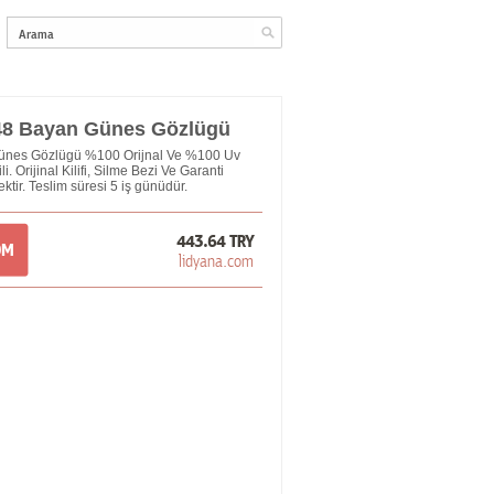
48 Bayan Günes Gözlügü
Günes Gözlügü %100 Orijnal Ve %100 Uv
i. Orijinal Kilifi, Silme Bezi Ve Garanti
ektir. Teslim süresi 5 iş günüdür.
443.64 TRY
OM
lidyana.com