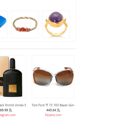
ack Orchid Unisex Edp 100 mL
Tom Ford Tf 75 703 Bayan Günes Gözlügü
69.99
TL
443.64
TL
agram.com
lidyana.com