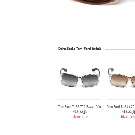
Daha fazla Tom Ford ürünü
Tom Ford Tf 88 772 Bayan Günes Gözlügü
Tom Ford Tf 88 670
418.22
TL
418.22
T
lidyana.com
lidyana.c