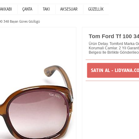
YAKKABI
ÇANTA
TAKI
AKSESUAR
GÜZELLİK
00 348 Bayan Günes Gözlügü
Tom Ford Tf 100 3
Ürün Detay. Tomford Marka 
Korumali Camlar. 2 Yil Garantil
Belgesi Ile Birlikte Gönderilec
SATIN AL - LIDYANA.C