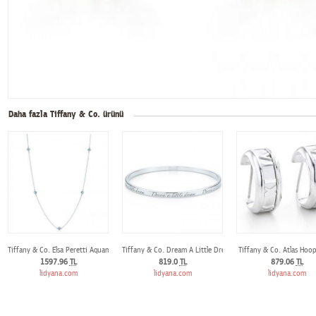
Daha fazla Tiffany & Co. ürünü
Tiffany & Co. Elsa Peretti Aquamarine By The Yard Kolye
Tiffany & Co. Dream A Little Dream Bilezik
Tiffany & Co. Atlas Hoo
1597.96
TL
819.0
TL
879.06
TL
lidyana.com
lidyana.com
lidyana.com