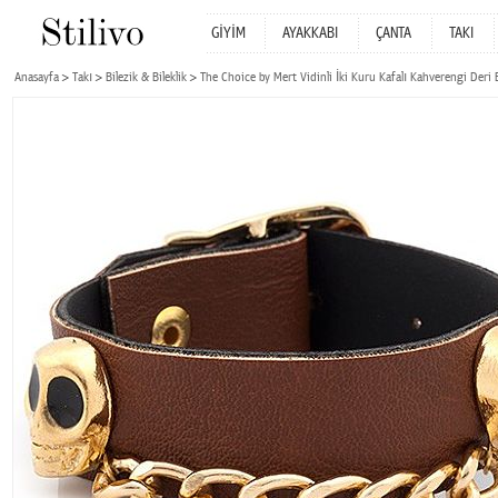
GİYİM
AYAKKABI
ÇANTA
TAKI
Anasayfa
Takı
Bilezik & Bileklik
The Choice by Mert Vidinli İki Kuru Kafalı Kahverengi Deri B