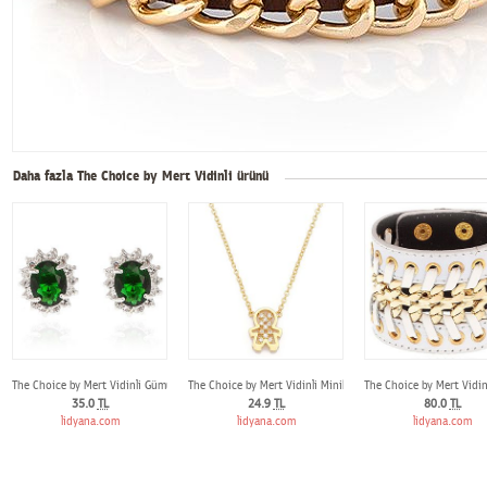
Daha fazla The Choice by Mert Vidinli ürünü
The Choice by Mert Vidinli Gümüş Renk Zümrüt Yeşil Küpe
The Choice by Mert Vidinli Minik Çocuk Kolye
The Choice by Mert Vidinl
35.0
TL
24.9
TL
80.0
TL
lidyana.com
lidyana.com
lidyana.com