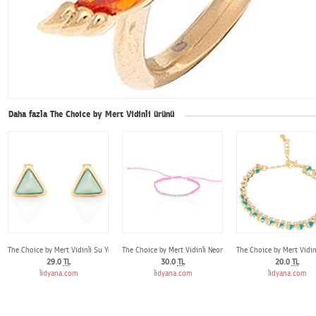
Daha fazla The Choice by Mert Vidinli ürünü
The Choice by Mert Vidinli Su Yeşili Üçgen Küpe
The Choice by Mert Vidinli Neon Pembe Makrome Bileklik
The Choice by Mert Vidinl
29.0
TL
30.0
TL
20.0
TL
lidyana.com
lidyana.com
lidyana.com