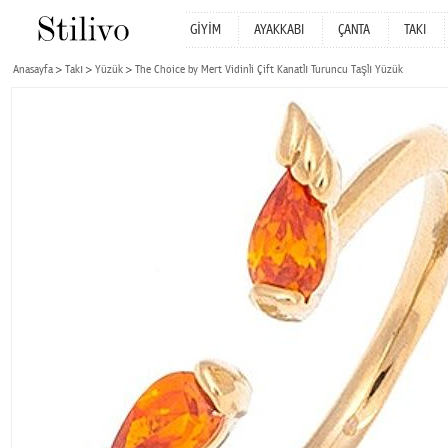
GİYİM
AYAKKABI
ÇANTA
TAKI
Anasayfa
Takı
Yüzük
The Choice by Mert Vidinli Çift Kanatlı Turuncu Taşlı Yüzük