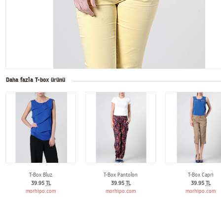
Daha fazla T-box ürünü
T-Box Bluz
T-Box Pantolon
T-Box Capri
39.95
TL
39.95
TL
39.95
TL
morhipo.com
morhipo.com
morhipo.com