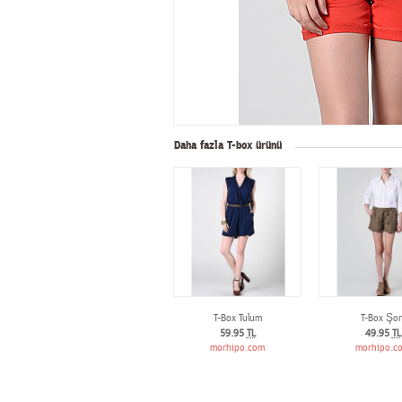
Daha fazla T-box ürünü
T-Box Tulum
T-Box Şor
59.95
TL
49.95
TL
morhipo.com
morhipo.c