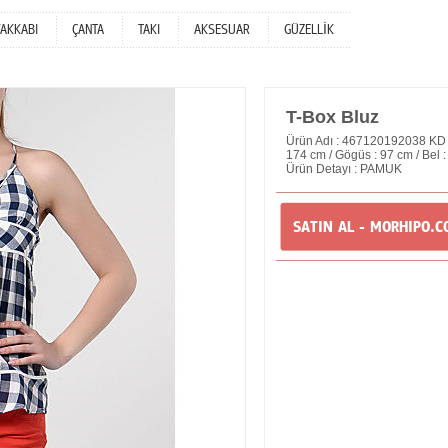
YAKKABI
ÇANTA
TAKI
AKSESUAR
GÜZELLİK
T-Box Bluz
Ürün Adı : 467120192038 KD Blu
174 cm / Gögüs : 97 cm / Bel 
Ürün Detayı : PAMUK
SATIN AL - MORHIPO.