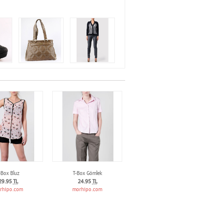
-Box Bluz
T-Box Gömlek
29.95
TL
24.95
TL
rhipo.com
morhipo.com