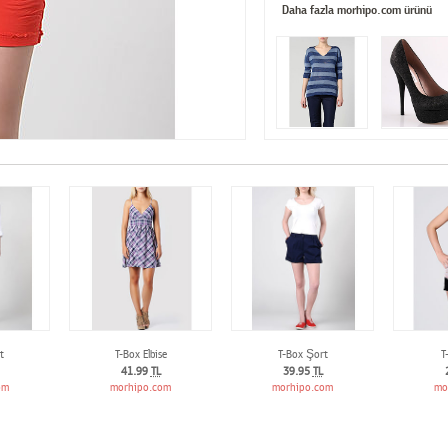
Daha fazla morhipo.com ürünü
t
T-Box Elbise
T-Box Şort
T
41.99
TL
39.95
TL
om
morhipo.com
morhipo.com
mo