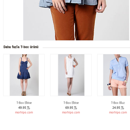
Daha fazla T-box ürünü
T-Box Elbise
T-Box Elbise
T-Box Bluz
49.95
TL
69.95
TL
24.95
TL
morhipo.com
morhipo.com
morhipo.com