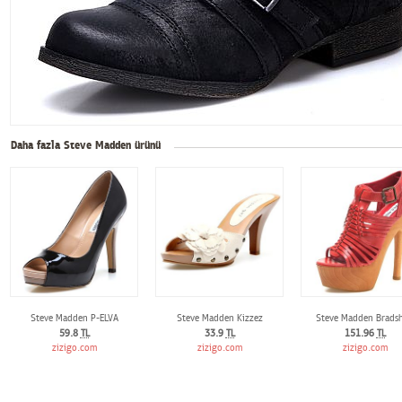
Daha fazla Steve Madden ürünü
Steve Madden P-ELVA
Steve Madden Kizzez
Steve Madden Brads
59.8
TL
33.9
TL
151.96
TL
zizigo.com
zizigo.com
zizigo.com