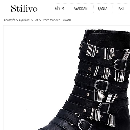
GİYİM
AYAKKABI
ÇANTA
TAKI
Anasayfa
Ayakkabı
Bot
Steve Madden TYRANTT