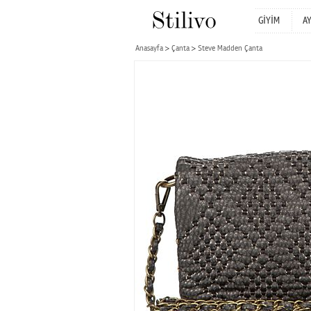
GİYİM
A
Anasayfa
Çanta
Steve Madden Çanta