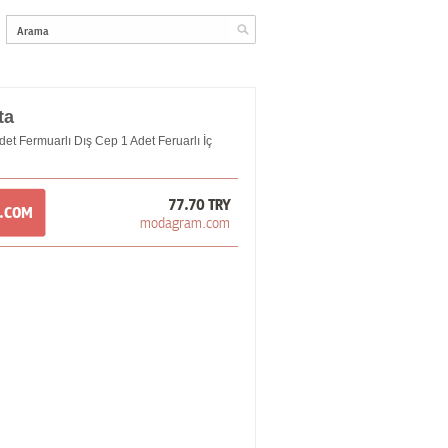
ta
det Fermuarlı Dış Cep 1 Adet Feruarlı İç
77.70 TRY
M.COM
modagram.com