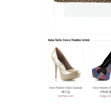
Daha fazla Steve Madden ürünü
Steve Madden Klasik Ayakkabı
Steve Madden D
59.7
TL
279.65
T
morhipo.com
zizigo.co