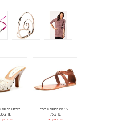
Madden Kizzez
Steve Madden PRESSTO
33.9
TL
75.8
TL
izigo.com
zizigo.com