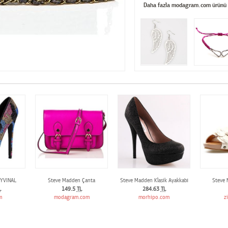
Daha fazla modagram.com ürünü
YVINAL
Steve Madden Çanta
Steve Madden Klasik Ayakkabı
Steve 
L
149.5
TL
284.63
TL
m
modagram.com
morhipo.com
z