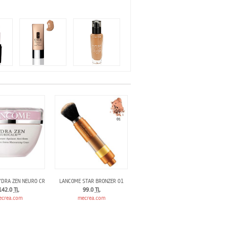
w 207 Blue De France
DRA ZEN NEURO CREAM 50ml
LANCOME STAR BRONZER 01
142.0
TL
99.0
TL
ecrea.com
mecrea.com