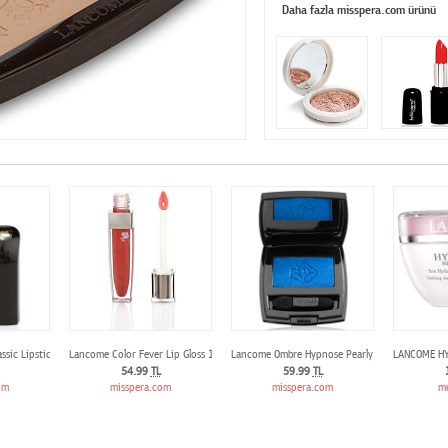
Daha fazla misspera.com ürünü
batre
ssic Lipstick 078 Brun Fresque
Lancome Color Fever Lip Gloss 102
Lancome Ombre Hypnose Pearly Mono Eyeshado
LANCOME HY
54.99
TL
59.99
TL
om
misspera.com
misspera.com
m