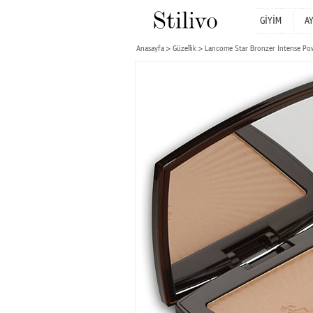
GİYİM
A
Anasayfa
Güzellik
Lancome Star Bronzer Intense Po