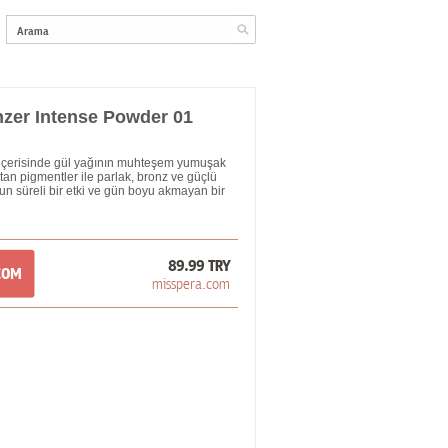
zer Intense Powder 01
içerisinde gül yağının muhteşem yumuşak
ıtan pigmentler ile parlak, bronz ve güçlü
zun süreli bir etki ve gün boyu akmayan bir
89.99 TRY
COM
misspera.com