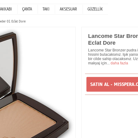
YAKKABI
ÇANTA
TAKI
AKSESUAR
GÜZELLİK
wder 01 Eclat Dore
Lancome Star Bron
Eclat Dore
Lancome Star Bronzer pudra 
hissini bulacaksınız. Işık yans
bir cilde sahip olacaksınız. U
makyaj için...
daha fazla
SATIN AL - MISSPERA.