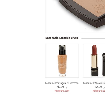
Daha fazla Lancome ürünü
Lancome Photogenic Lumessence Fondöten 01 Beige Al
Lancome L‘Absolu Cla
99.99
TL
64.99
TL
misspera.com
misspera.c