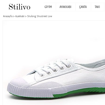
GİYİM
AYAKKABI
ÇANTA
TAKI
Anasayfa
Ayakkabı
Shulong Shustreet Low