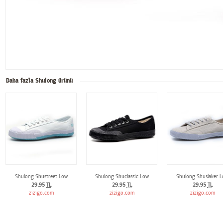
Daha fazla Shulong ürünü
Shulong Shustreet Low
Shulong Shuclassic Low
Shulong Shuslaker 
29.95
TL
29.95
TL
29.95
TL
zizigo.com
zizigo.com
zizigo.com