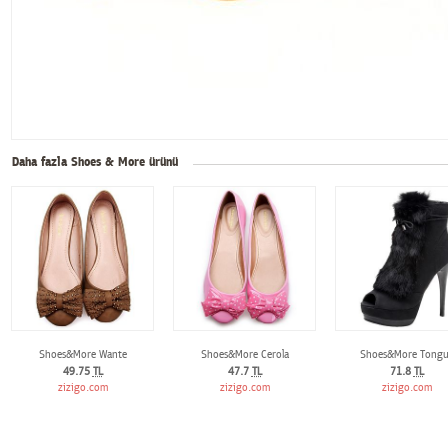
Daha fazla Shoes & More ürünü
Shoes&More Wante
Shoes&More Cerola
Shoes&More Tongu
49.75
TL
47.7
TL
71.8
TL
zizigo.com
zizigo.com
zizigo.com