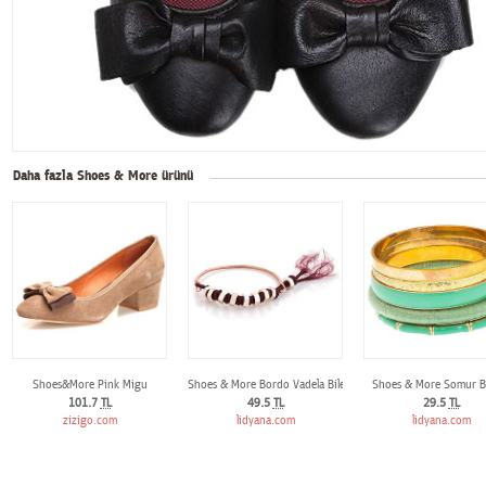
Daha fazla Shoes & More ürünü
Shoes&More Pink Migu
Shoes & More Bordo Vadela Bileklik
Shoes & More Somur Bi
101.7
TL
49.5
TL
29.5
TL
zizigo.com
lidyana.com
lidyana.com