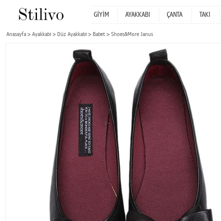
GİYİM
AYAKKABI
ÇANTA
TAKI
Anasayfa
Ayakkabı
Düz Ayakkabı
Babet
Shoes&More Janus