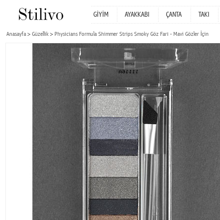
GİYİM
AYAKKABI
ÇANTA
TAKI
Anasayfa
Güzellik
Physicians Formula Shimmer Strips Smoky Göz Farı - Mavi Gözler İçin