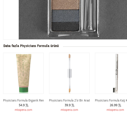
Daha fazla Physicians Formula ürünü
Physicians Formula Organik Renkli Nemlendirici SPF 15 - Doğal Işıltı
Physicians Formula 2‘si Bir Arada Düzeltici ve Kapatıcı - Sar
Physicians Formula Kaş 
54.9
TL
39.9
TL
26.99
TL
misspera.com
misspera.com
misspera.com