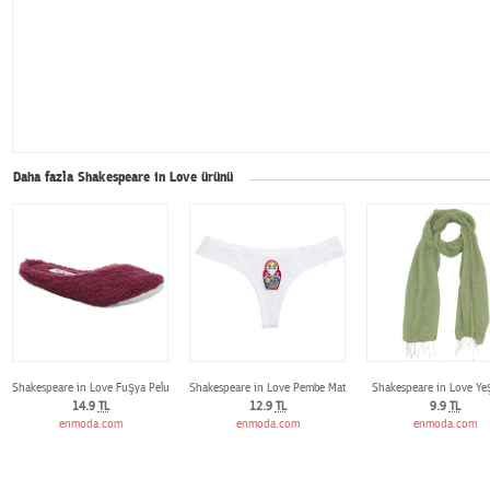
Daha fazla Shakespeare in Love ürünü
Shakespeare in Love Fuşya Peluş Terlik
Shakespeare in Love Pembe Matruşkalı Beyaz G-String
Shakespeare in Love Yeş
14.9
TL
12.9
TL
9.9
TL
enmoda.com
enmoda.com
enmoda.com