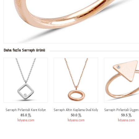
Daha fazla Sarraph ürünü
Sarraph Pırlantalı Kare Kolye
Sarraph Altın Kaplama Oval Kolye
Sarraph Pırlantalı Üçge
85.0
TL
50.0
TL
59.5
TL
lidyana.com
lidyana.com
lidyana.com