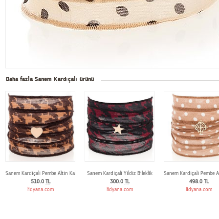
Daha fazla Sanem Kardıçalı ürünü
Sanem Kardıçalı Pembe Altın Kalp Bileklik
Sanem Kardıçalı Yıldız Bileklik
Sanem Kardıçalı Pembe Alt
510.0
TL
300.0
TL
498.0
TL
lidyana.com
lidyana.com
lidyana.com