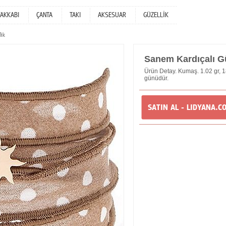
YAKKABI
ÇANTA
TAKI
AKSESUAR
GÜZELLİK
lik
Sanem Kardıçalı Gü
Ürün Detay. Kumaş. 1.02 gr, 18
günüdür.
SATIN AL - LIDYANA.C