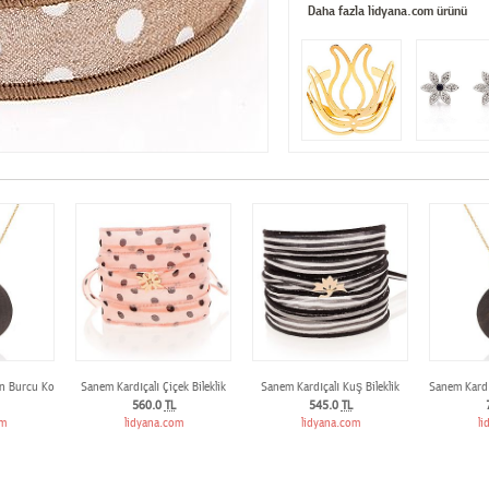
Daha fazla lidyana.com ürünü
an Burcu Kolye
Sanem Kardıçalı Çiçek Bileklik
Sanem Kardıçalı Kuş Bileklik
Sanem Kardı
560.0
TL
545.0
TL
om
lidyana.com
lidyana.com
li