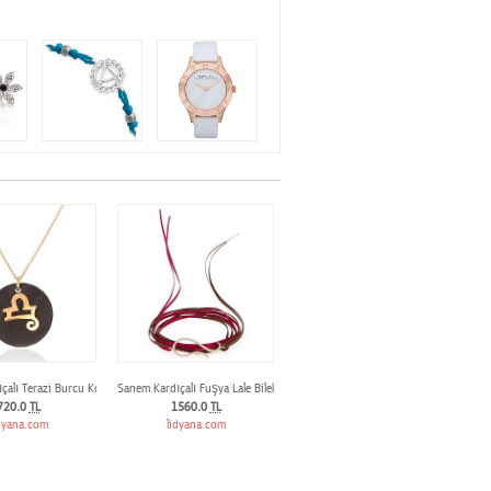
çalı Terazi Burcu Kolye
Sanem Kardıçalı Fuşya Lale Bileklik
720.0
TL
1560.0
TL
dyana.com
lidyana.com