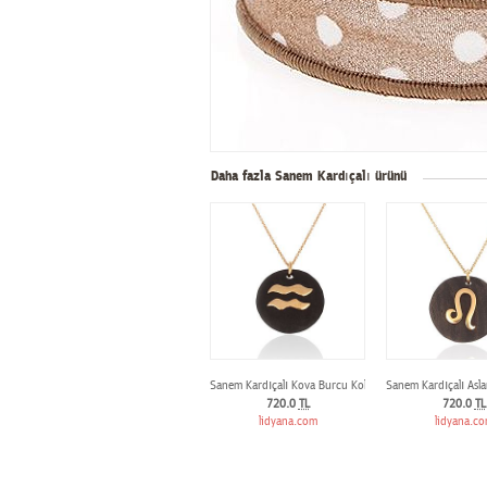
Daha fazla Sanem Kardıçalı ürünü
Sanem Kardıçalı Kova Burcu Kolye
Sanem Kardıçalı Asl
720.0
TL
720.0
TL
lidyana.com
lidyana.c