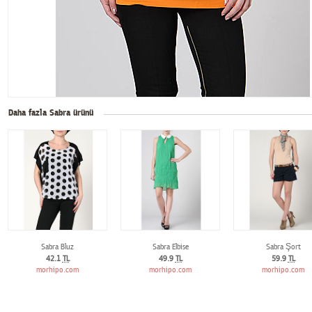
Daha fazla Sabra ürünü
Sabra Bluz
Sabra Elbise
Sabra Şort
42.1
TL
49.9
TL
59.9
TL
morhipo.com
morhipo.com
morhipo.com