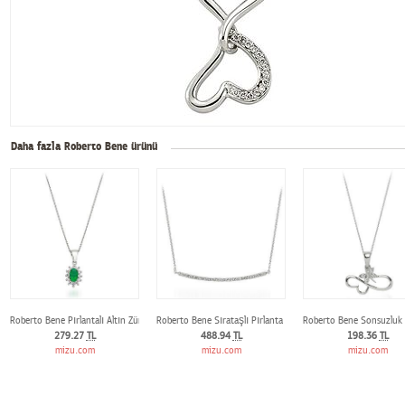
Daha fazla Roberto Bene ürünü
Roberto Bene Pırlantalı Altın Zümrüt Kolye
Roberto Bene Sırataşlı Pırlanta Kolye
Roberto Bene Sonsuzluk İ
279.27
TL
488.94
TL
198.36
TL
mizu.com
mizu.com
mizu.com