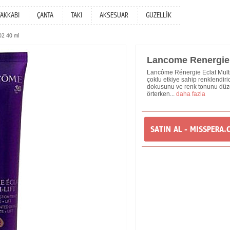
YAKKABI
ÇANTA
TAKI
AKSESUAR
GÜZELLİK
02 40 ml
Lancome Renergie M
Lancôme Rénergie Eclat Multi-
çoklu etkiye sahip renklendiric
dokusunu ve renk tonunu düzenl
örterken...
daha fazla
SATIN AL - MISSPERA.