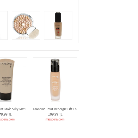
 Rose
nt Idole Silky Mat Fondöten 03 Beige Diaphane
Lancome Teint Renergie Lift Foundation 02 Lys Rose 30 ml
79.99
TL
109.99
TL
sspera.com
misspera.com