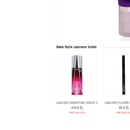
Daha fazla Lancome ürünü
LANCOME DREAMTONE SERUM 03
LANCOME PLUMER 
215.0
TL
81.0
TL
mecrea.com
mecrea.c