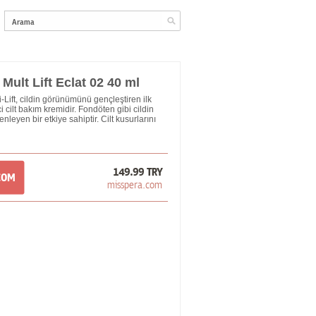
ult Lift Eclat 02 40 ml
Lift, cildin görünümünü gençleştiren ilk
i cilt bakım kremidir. Fondöten gibi cildin
eyen bir etkiye sahiptir. Cilt kusurlarını
149.99 TRY
COM
misspera.com