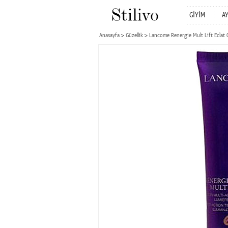
GİYİM
A
Anasayfa
Güzellik
Lancome Renergie Mult Lift Eclat 