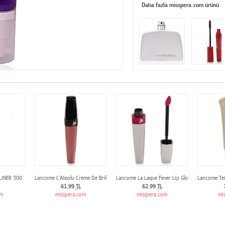
Daha fazla misspera.com ürünü
LINER 300
Lancome L‘Absolu Creme De Brilliance Cream Lip Gloss 363 Rose Empire
Lancome La Laque Fever Lip Gloss 302 Lancome
Lancome Tei
61.99
TL
62.99
TL
om
misspera.com
misspera.com
mi