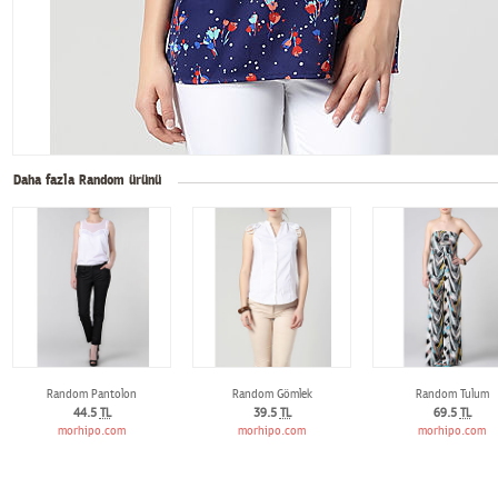
Daha fazla Random ürünü
Random Pantolon
Random Gömlek
Random Tulum
44.5
TL
39.5
TL
69.5
TL
morhipo.com
morhipo.com
morhipo.com