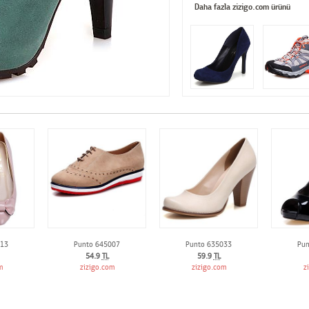
Daha fazla zizigo.com ürünü
013
Punto 645007
Punto 635033
Pun
54.9
TL
59.9
TL
m
zizigo.com
zizigo.com
z