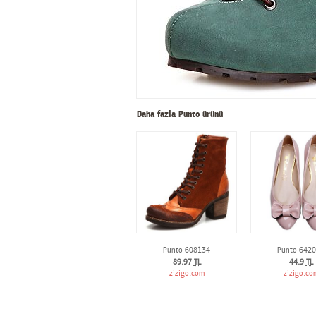
Daha fazla Punto ürünü
Punto 608134
Punto 642
89.97
TL
44.9
TL
zizigo.com
zizigo.co