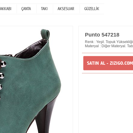
YAKKABI
ÇANTA
TAKI
AKSESUAR
GÜZELLİK
Punto 547218
Renk : Yeşil. Topuk Yüksekliği
Materyal : Diğer Materyal. Tab
SATIN AL - ZIZIGO.COM