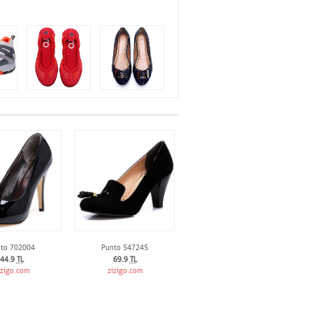
to 702004
Punto 547245
44.9
TL
69.9
TL
izigo.com
zizigo.com