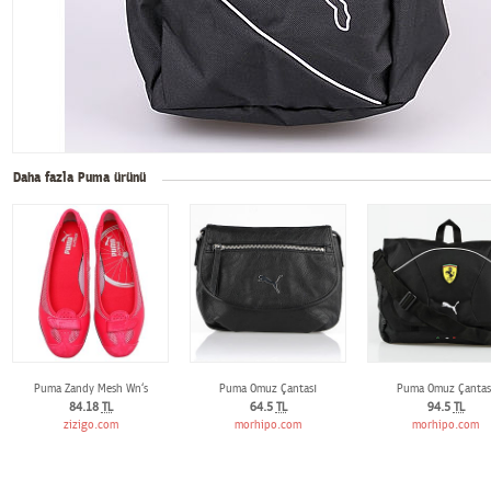
Daha fazla Puma ürünü
Puma Zandy Mesh Wn‘s
Puma Omuz Çantası
Puma Omuz Çantas
84.18
TL
64.5
TL
94.5
TL
zizigo.com
morhipo.com
morhipo.com