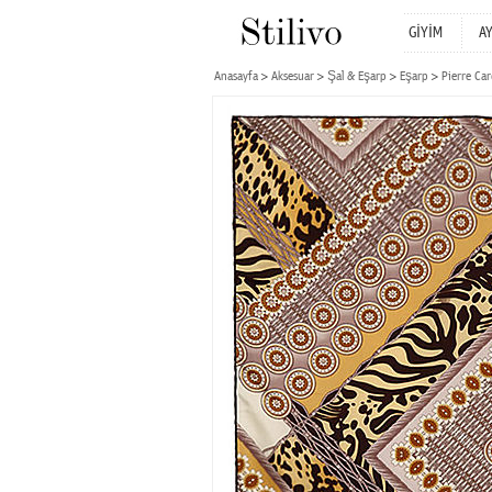
GİYİM
A
Anasayfa
Aksesuar
Şal & Eşarp
Eşarp
Pierre Car