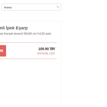
nli İpek Eşarp
şarp Karışık desenli 90x90 cm %100 ipek
109.90 TRY
OM
enmoda.com