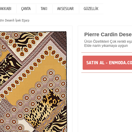
YAKKABI
ÇANTA
TAKI
AKSESUAR
GÜZELLİK
din Desenli İpek Eşarp
Pierre Cardin Dese
Ürün Özellikleri Çok renkli e
Elde narin yıkamaya uygun
SATIN AL - ENMODA.C