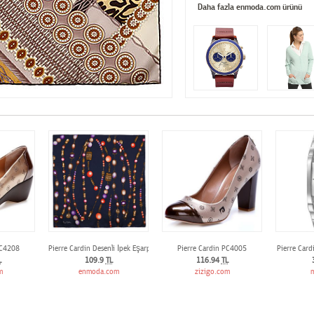
Daha fazla enmoda.com ürünü
PC4208
Pierre Cardin Desenli İpek Eşarp
Pierre Cardin PC4005
Pierre Car
L
109.9
TL
116.94
TL
m
enmoda.com
zizigo.com
m