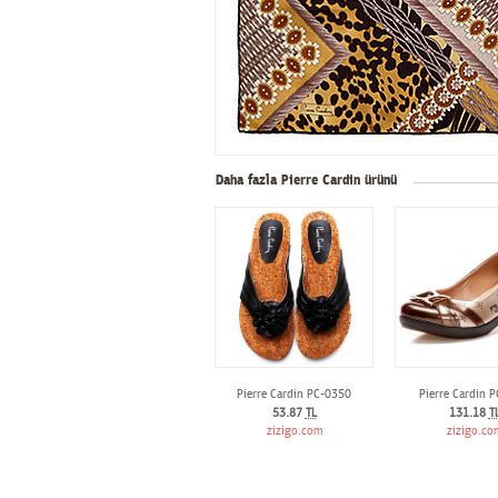
Daha fazla Pierre Cardin ürünü
Pierre Cardin PC-0350
Pierre Cardin 
53.87
TL
131.18
T
zizigo.com
zizigo.co