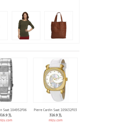
din Saat 104952F06
Pierre Cardin Saat 105632F03
316.9
TL
316.9
TL
izu.com
mizu.com