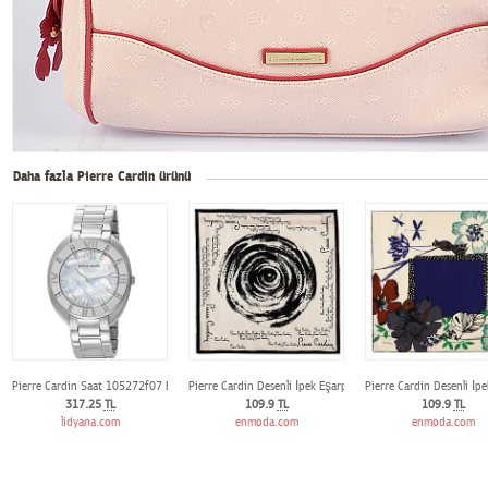
Daha fazla Pierre Cardin ürünü
Pierre Cardin Saat 105272f07 Bayan Kol Saati
Pierre Cardin Desenli İpek Eşarp
Pierre Cardin Desenli İp
317.25
TL
109.9
TL
109.9
TL
lidyana.com
enmoda.com
enmoda.com