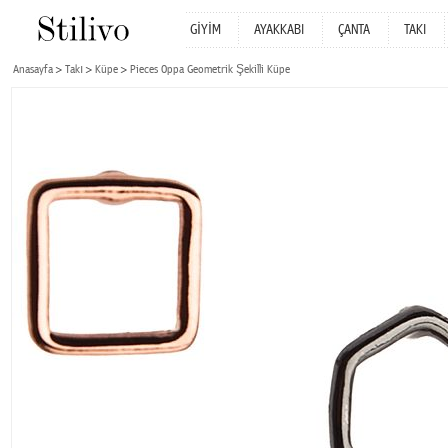
GİYİM
AYAKKABI
ÇANTA
TAKI
Anasayfa
Takı
Küpe
Pieces Oppa Geometrik Şekilli Küpe