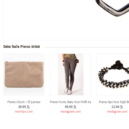
Daha fazla Pieces ürünü
Pieces Clutch / El Çantası
Pieces Funky Baby İnce Fitilli Kadife Tayt Pantolon
Pieces Ops İnce Taşlı Bi
29.95
TL
59.95
TL
12.94
TL
morhipo.com
modagram.com
modagram.com