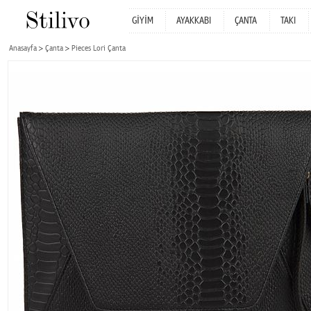
GİYİM
AYAKKABI
ÇANTA
TAKI
Anasayfa
Çanta
Pieces Lori Çanta