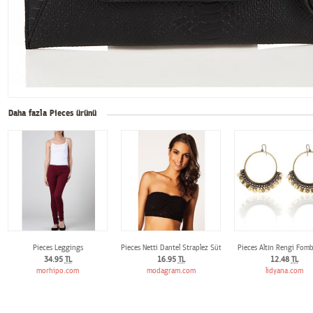
Daha fazla Pieces ürünü
Pieces Leggings
Pieces Netti Dantel Straplez Sütyen
Pieces Altın Rengi Fom
34.95
TL
16.95
TL
12.48
TL
morhipo.com
modagram.com
lidyana.com