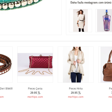
Daha fazla modagram.com ürünü
Deri Bileklik
Pieces Çanta
Pieces Hırka
Pi
29.95
TL
29.95
TL
com
morhipo.com
morhipo.com
mo