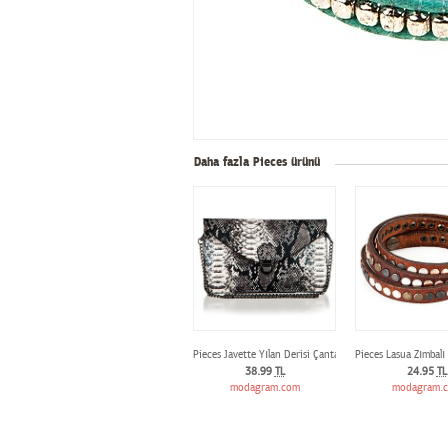
Daha fazla Pieces ürünü
Pieces Javette Yılan Derisi Çanta
Pieces Lasua Zımbalı 
38.99
TL
24.95
TL
modagram.com
modagram.