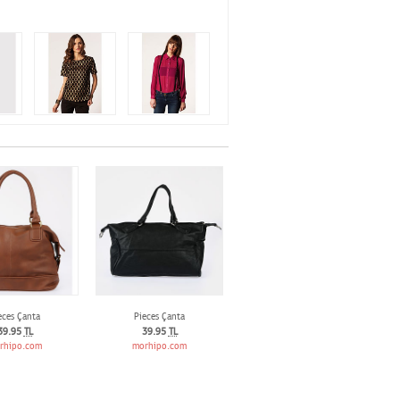
eces Çanta
Pieces Çanta
39.95
TL
39.95
TL
rhipo.com
morhipo.com