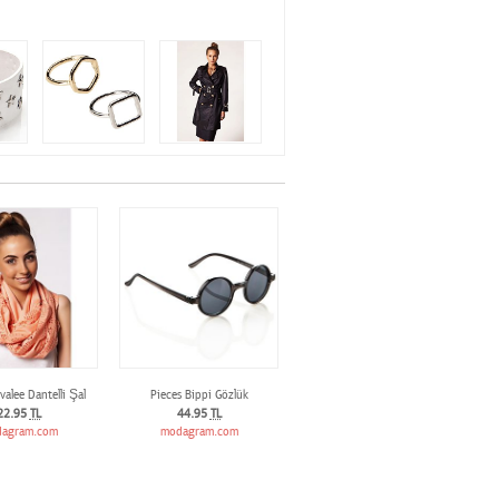
valee Dantelli Şal
Pieces Bippi Gözlük
22.95
TL
44.95
TL
agram.com
modagram.com