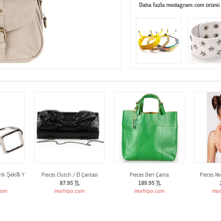
Daha fazla modagram.com ürünü
ik Şekilli Yüzük
Pieces Clutch / El Çantası
Pieces Deri Çanta
Pieces No
87.95
TL
189.95
TL
com
morhipo.com
morhipo.com
mod