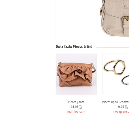
Daha fazla Pieces ürünü
Pieces Çanta
Pieces Oppa Geometr
24.95
TL
9.95
TL
morhipo.com
modagram.