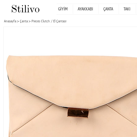
GİYİM
AYAKKABI
ÇANTA
TAKI
Anasayfa
Çanta
Pieces Clutch / El Çantası