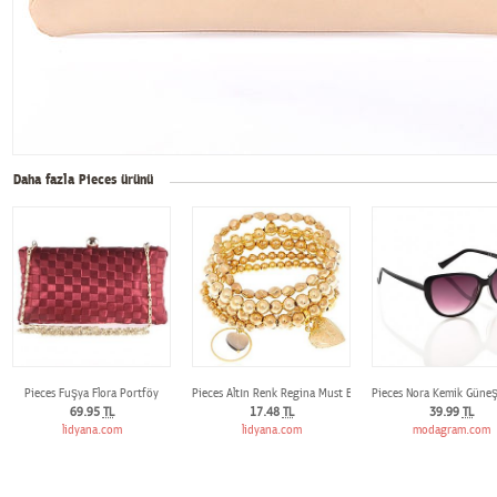
Daha fazla Pieces ürünü
Pieces Fuşya Flora Portföy
Pieces Altın Renk Regina Must Bilezik
Pieces Nora Kemik Güne
69.95
TL
17.48
TL
39.99
TL
lidyana.com
lidyana.com
modagram.com