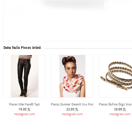
Daha fazla Pieces ürünü
Pieces Vibe Panelli Tayt
Pieces Zommer Desenli Ucu Ponponlu Şal
Pieces Olufıne Örgü İnc
74.95
TL
22.95
TL
19.99
TL
modagram.com
modagram.com
modagram.com