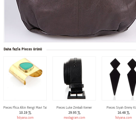
Daha fazla Pieces ürünü
Pieces Flica Altın Rengi Mavi Taşlı Bileklik
Pieces Luke Zımbalı Kemer
Pieces Siyah Emmy K
10.19
TL
29.95
TL
16.48
TL
lidyana.com
modagram.com
lidyana.com