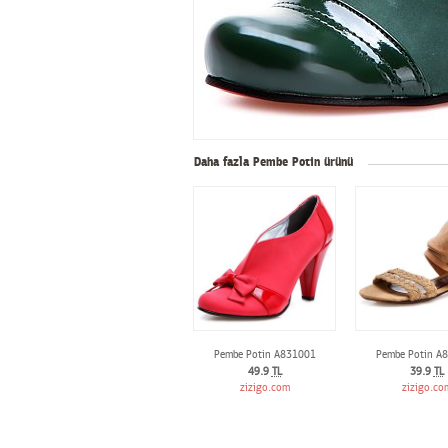
Daha fazla Pembe Potin ürünü
Pembe Potin A831001
Pembe Potin A
49.9
TL
39.9
TL
zizigo.com
zizigo.co