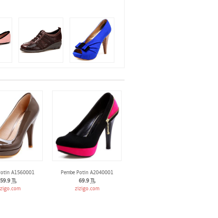
Potin A1560001
Pembe Potin A2040001
59.9
TL
69.9
TL
izigo.com
zizigo.com