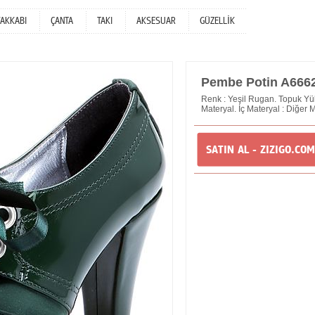
YAKKABI
ÇANTA
TAKI
AKSESUAR
GÜZELLİK
Pembe Potin A666
Renk : Yeşil Rugan. Topuk Yük
Materyal. İç Materyal : Diğer 
SATIN AL - ZIZIGO.COM