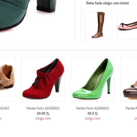
Daha fazla zizigo.com ürünü
841002
Pembe Potin A1958002
Pembe Potin A2000001
Pembe 
69.99
TL
59.9
TL
m
zizigo.com
zizigo.com
z