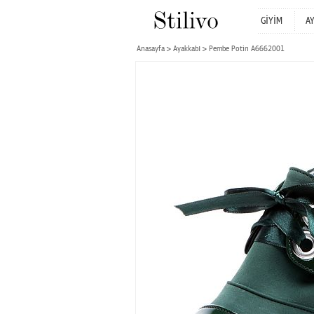
GİYİM
A
Anasayfa
Ayakkabı
Pembe Potin A6662001