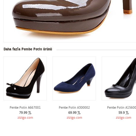
Daha fazla Pembe Potin ürünü
Pembe Potin A667001
Pembe Potin A300002
Pembe Potin A1560
79.99
TL
69.99
TL
59.9
TL
zizigo.com
zizigo.com
zizigo.com