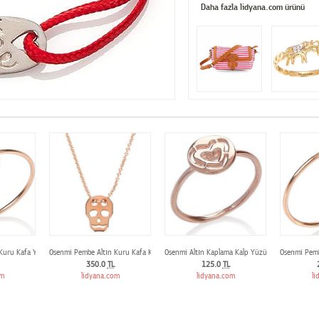
Daha fazla lidyana.com ürünü
 Bilezik
 Kuru Kafa Yüzük
Osenmi Pembe Altın Kuru Kafa Kolye
Osenmi Altın Kaplama Kalp Yüzük
Osenmi Pemb
350.0
TL
125.0
TL
om
lidyana.com
lidyana.com
li