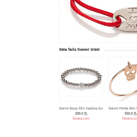
Daha fazla Osenmi ürünü
Osenmi Beyaz Altın Kaplama Gümüş Toplu Swarovski Taşlı
Osenmi Pembe Altın
200.0
TL
350.0
TL
lidyana.com
lidyana.c