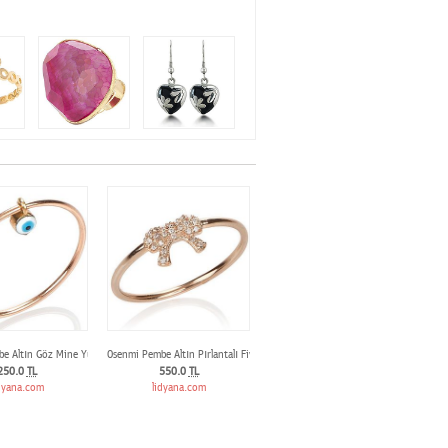
e Altın Göz Mine Yüzük
Osenmi Pembe Altın Pırlantalı Fiyonk Yüzük
250.0
TL
550.0
TL
dyana.com
lidyana.com