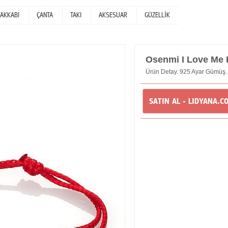
YAKKABI
ÇANTA
TAKI
AKSESUAR
GÜZELLİK
Osenmi I Love Me Pl
Ürün Detay. 925 Ayar Gümüş. T
SATIN AL - LIDYANA.C