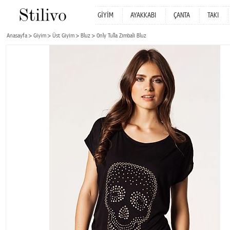
GİYİM
AYAKKABI
ÇANTA
TAKI
Anasayfa
Giyim
Üst Giyim
Bluz
Only Tulla Zımbalı Bluz