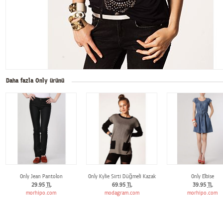
Daha fazla Only ürünü
Only Jean Pantolon
Only Kylie Sırtı Düğmeli Kazak
Only Elbise
29.95
TL
69.95
TL
39.95
TL
morhipo.com
modagram.com
morhipo.com