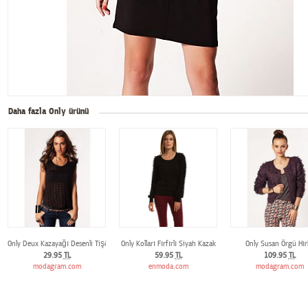
Daha fazla Only ürünü
Only Deux Kazayağı Desenli Tişört
Only Kolları Fırfırlı Siyah Kazak
Only Susan Örgü Hır
29.95
TL
59.95
TL
109.95
TL
modagram.com
enmoda.com
modagram.com