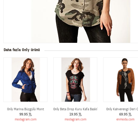
Daha fazla Only ürünü
Only Marina Büzgülü Mont
Only Beta Drop Kuru Kafa Baskılı Tişört
Only Kahverengi Deri 
99.95
TL
19.95
TL
69.95
TL
modagram.com
modagram.com
enmoda.com