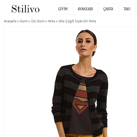
GİYİM
AYAKKABI
ÇANTA
TAKI
Anasayfa
Giyim
Üst Giyim
Hırka
Only Çizgili Siyah/Gri Hırka