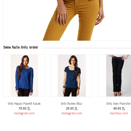
Daha fazla Only ürünü
Only Happy Payetli Kazak
Only Rodeo Bluz
Only Jean Pantolo
79.95
TL
29.95
TL
49.95
TL
modagram.com
modagram.com
morhipo.com