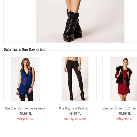
Daha fazla One Day ürünü
One Day Sırtı Pencereli Tunik
One Day Tayt Pantolon
One Day Önden Düğmeli 
35.99
TL
49.99
TL
49.99
TL
modagram.com
modagram.com
modagram.com