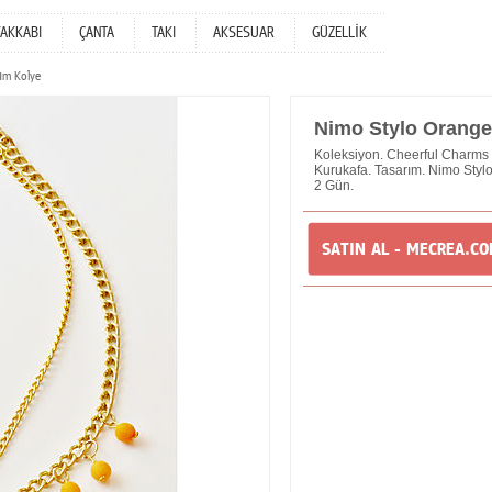
YAKKABI
ÇANTA
TAKI
AKSESUAR
GÜZELLİK
ım Kolye
Nimo Stylo Orange
Koleksiyon. Cheerful Charms 
Kurukafa. Tasarım. Nimo Stylo
2 Gün.
SATIN AL - MECREA.C