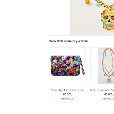
Daha fazla Nimo Stylo ürünü
Nimo Stylo Clutch Çanta Ten
Nimo Stylo Sweet Sku
85.0
TL
45.0
TL
mecrea.com
mecrea.c