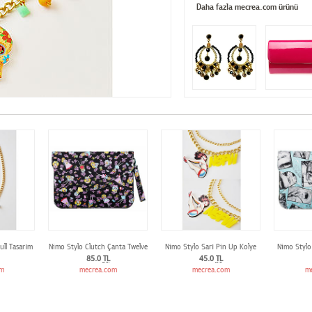
Daha fazla mecrea.com ürünü
ll Tasarım Kolye
Nimo Stylo Clutch Çanta Twelve
Nimo Stylo Sarı Pin Up Kolye
Nimo Stylo
85.0
TL
45.0
TL
om
mecrea.com
mecrea.com
m