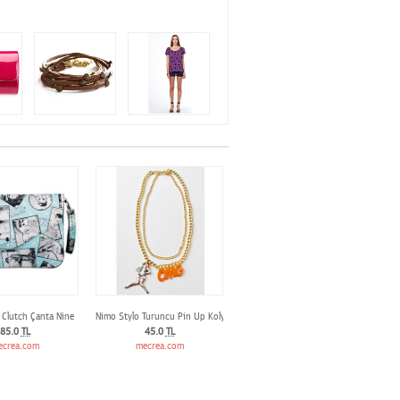
 Clutch Çanta Nine
Nimo Stylo Turuncu Pin Up Kolye
85.0
TL
45.0
TL
ecrea.com
mecrea.com