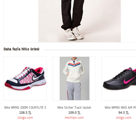
Daha fazla Nike ürünü
Nike WMNS ZOOM COURTLITE 3
Nike Striker Track Jacket
Nike WMNS NIKE AIR M
108.5
TL
109.0
TL
94.5
TL
zizigo.com
morhipo.com
zizigo.com