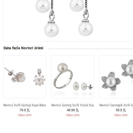
Daha fazla Nevinci ürünü
Nevinci İncili Gümüş Küpe Bahar 925 Ayar
Nevinci Gümüş İncili Yüzük Küpe Seti
Nevinci Sarmaşık İncili
79.9
TL
49.99
TL
59.9
TL
mizu.com
mizu.com
mizu.com