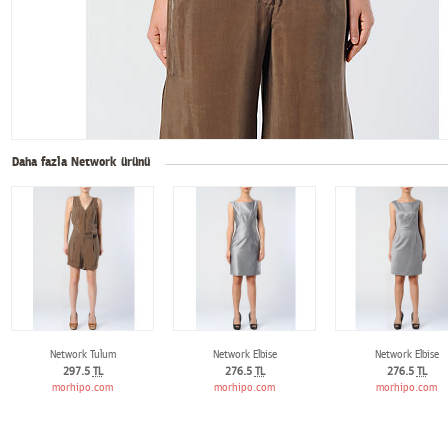
Daha fazla Network ürünü
Network Tulum
Network Elbise
Network Elbise
297.5
TL
276.5
TL
276.5
TL
morhipo.com
morhipo.com
morhipo.com