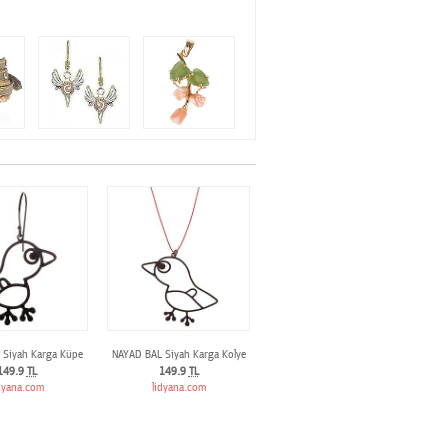
 Siyah Karga Küpe
NAYAD BAL Siyah Karga Kolye
149.9
TL
149.9
TL
dyana.com
lidyana.com