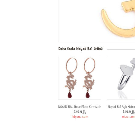
Daha fazla Nayad Bal ürünü
NAYAD BAL Rose Plate Kırmızı Majorca Küpe
Nayad Bal Aşk Haber
149.9
TL
149.9
TL
lidyana.com
mizu.co