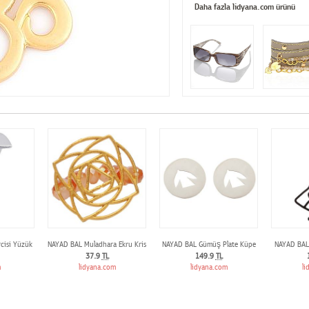
Daha fazla lidyana.com ürünü
cisi Yüzük
NAYAD BAL Muladhara Ekru Kristal Yüzük
NAYAD BAL Gümüş Plate Küpe
NAYAD BAL
37.9
TL
149.9
TL
m
lidyana.com
lidyana.com
li